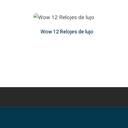
desde
$404.75
hasta
$425.00
Wow 12 Relojes de lujo