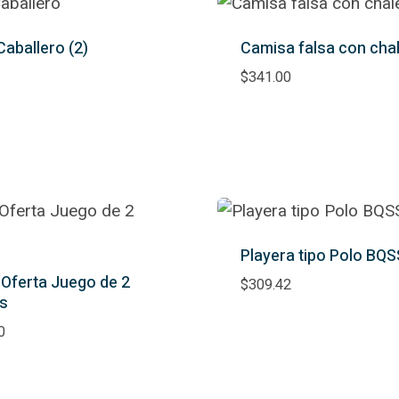
Caballero
(2)
Camisa falsa con cha
$
341.00
Playera tipo Polo BQS
Oferta Juego de 2
$
309.42
es
0