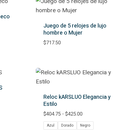
leco
Juego de 5 relojes de lujo
hombre o Mujer
$
717.50
S
Reloc kARSLUO Elegancia y
Estilo
Rango
$
404.75
-
$
425.00
de
Azul
Dorado
Negro
precios: